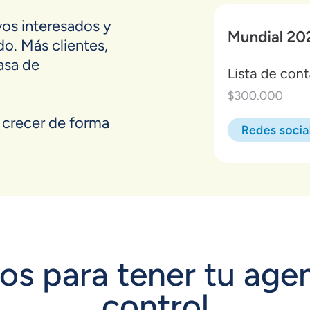
os interesados y
o. Más clientes,
asa de
n crecer de forma
os para tener tu age
control